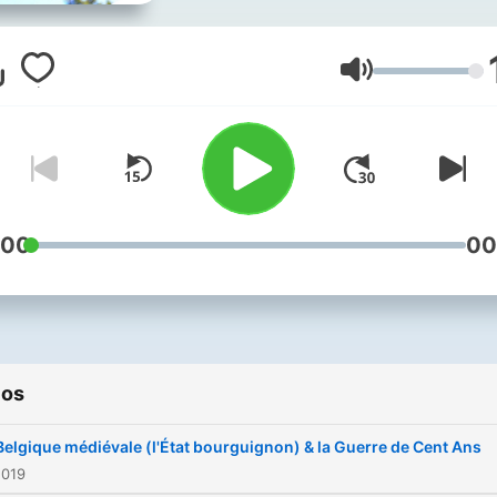
Volume
:00
00
ios
Belgique médiévale (l'État bourguignon) & la Guerre de Cent Ans
2019