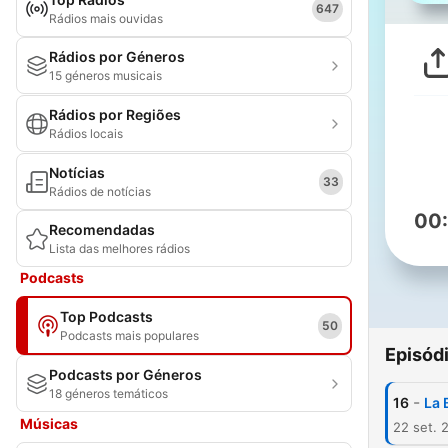
647
Rádios mais ouvidas
Rádios por Géneros
15 géneros musicais
Rádios por Regiões
Rádios locais
Notícias
33
Rádios de notícias
00
Recomendadas
Lista das melhores rádios
Podcasts
Top Podcasts
50
Podcasts mais populares
Episód
Podcasts por Géneros
18 géneros temáticos
-
16
La 
Músicas
22 set. 