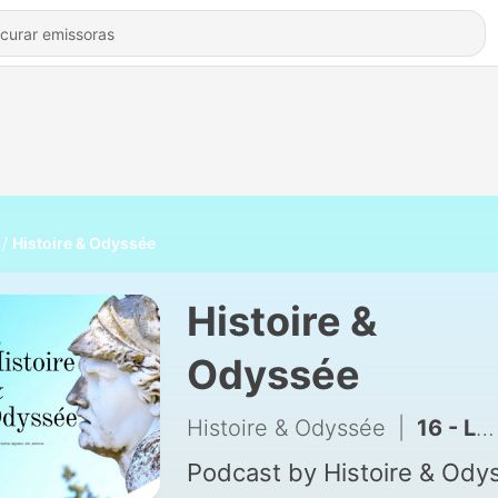
Histoire & Odyssée
Histoire &
Odyssée
Histoire & Odyssée
|
16 - La Belgique médiévale (l'État bourguignon) & la Guerre de Cent Ans
Podcast by Histoire & Ody