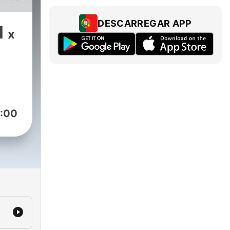
on
DESCARREGAR APP
1
x
c
amp
s(dot)com.
 no
:00
NLY