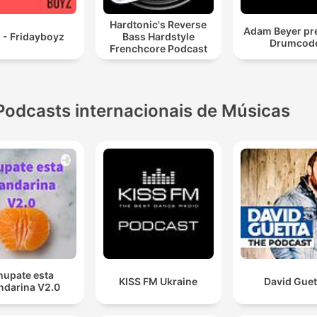
Hardtonic's Reverse
Adam Beyer pr
 - Fridayboyz
Bass Hardstyle
Drumcod
Frenchcore Podcast
Podcasts internacionais de Músicas
hupate esta
KISS FM Ukraine
David Guet
darina V2.0