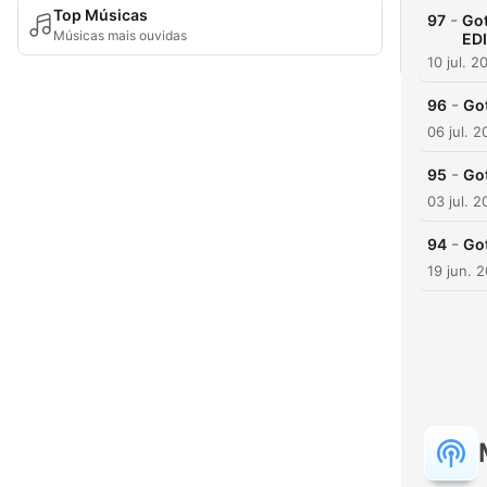
Top Músicas
-
97
Go
Músicas mais ouvidas
EDI
10 jul. 2
-
96
Go
06 jul. 2
-
95
Go
03 jul. 2
-
94
Go
19 jun. 