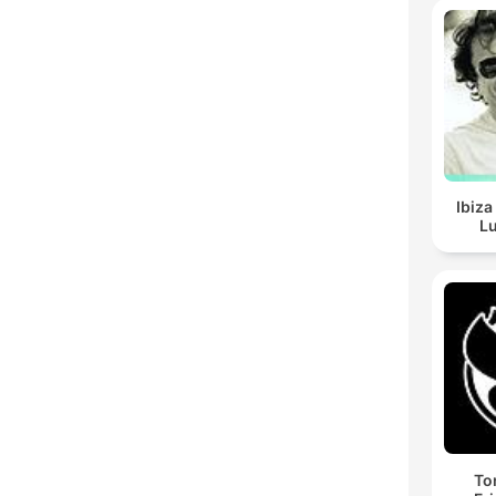
Ibiza
Lu
To