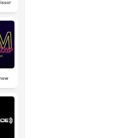
missor
Show