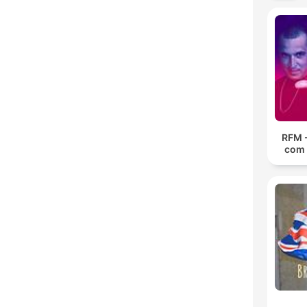
RFM 
com 