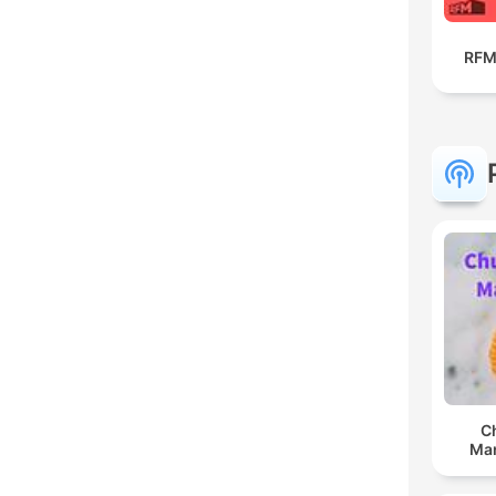
RFM
C
Man