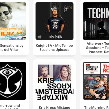
Afterwork T
 Sensations by
Knight SA - MidTempo
Sessions – T
is del Villar
Sessions Uploads
Podcast, Ra
Hypnotic Te
Mixes
morrowland
Kris Kross Mixtape
The Morning 