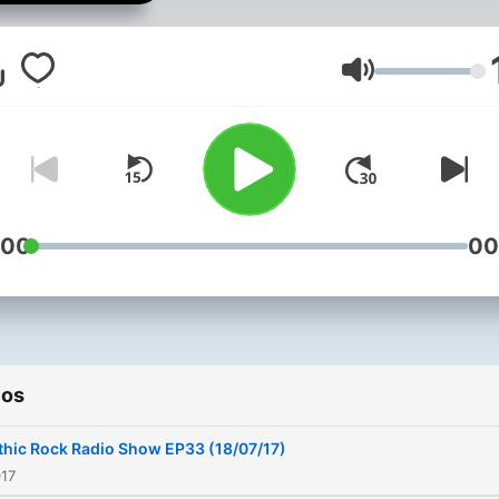
Rock Hosted by Oskar
Terramortis (Necromantei
Radio Show / This is Gothi
Volume
Rock Radio Show). Music
submission: send a bandc
download code to
info(at)gothicmusicrecord
NO electronic goth styles,
:00
00
guitars no add. * To avoid
malware / virus attacks O
Bandcamp codes allowed.
ios
thic Rock Radio Show EP33 (18/07/17)
017