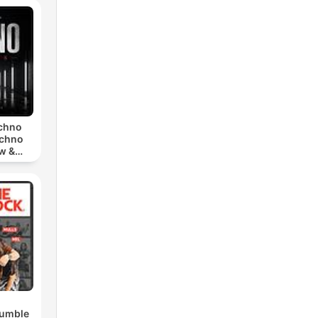
echno
echno
w &
chno
Rumble