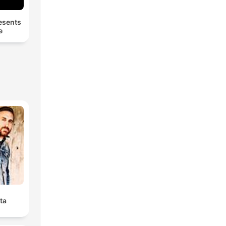
esents
e
ta