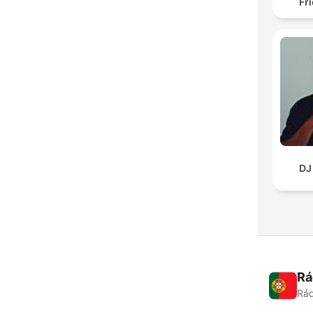
Fr
DJ
Rá
Rád