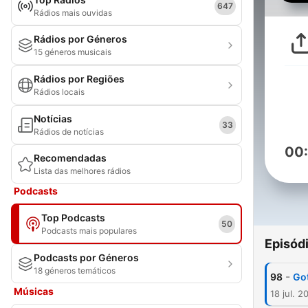
647
Rádios mais ouvidas
Rádios por Géneros
15 géneros musicais
Rádios por Regiões
Rádios locais
Notícias
33
Rádios de notícias
00
Recomendadas
Lista das melhores rádios
Podcasts
Top Podcasts
50
Podcasts mais populares
Episód
Podcasts por Géneros
18 géneros temáticos
-
98
Go
Músicas
18 jul. 2