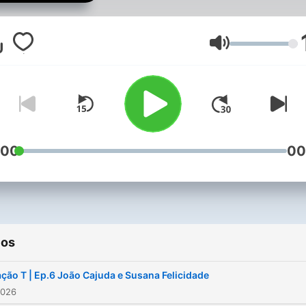
aconteceu com o Time Out
Market Lisboa, que celebra
anos em 2026
Volume
:00
00
ios
ção T | Ep.6 João Cajuda e Susana Felicidade
2026