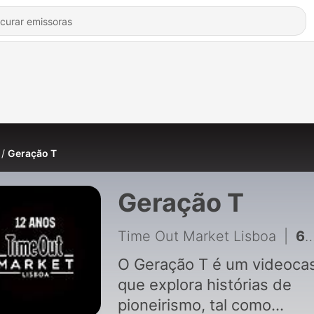
Geração T
Geração T
Time Out Market Lisboa
|
6 - Geração T | Ep.6 João Cajuda e Susana Felicidade
O Geração T é um videoca
que explora histórias de
pioneirismo, tal como