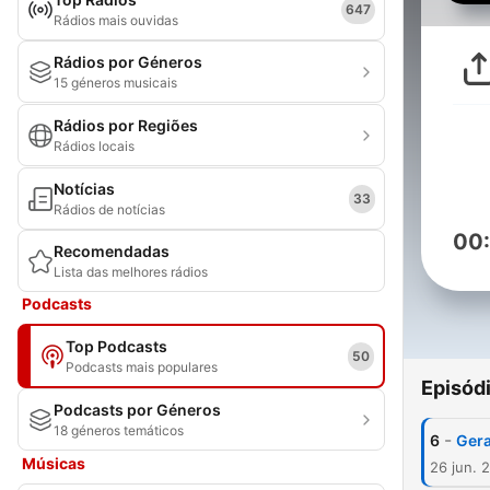
647
Rádios mais ouvidas
Rádios por Géneros
15 géneros musicais
Rádios por Regiões
Rádios locais
Notícias
33
Rádios de notícias
00
Recomendadas
Lista das melhores rádios
Podcasts
Top Podcasts
50
Podcasts mais populares
Episód
Podcasts por Géneros
18 géneros temáticos
-
6
Gera
Músicas
26 jun. 