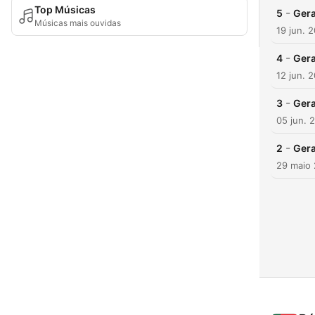
Top Músicas
-
5
Gera
Músicas mais ouvidas
19 jun. 
-
4
Gera
12 jun. 
-
3
Gera
05 jun. 
-
2
Gera
29 maio