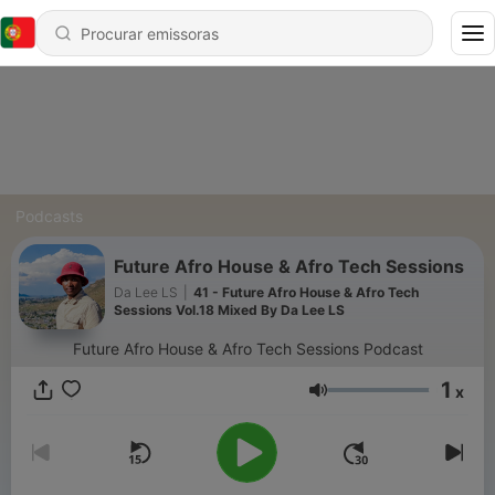
Podcasts
Future Afro House & Afro Tech Sessions
Da Lee LS
|
41 - Future Afro House & Afro Tech
Sessions Vol.18 Mixed By Da Lee LS
Future Afro House & Afro Tech Sessions Podcast
1
x
Volume