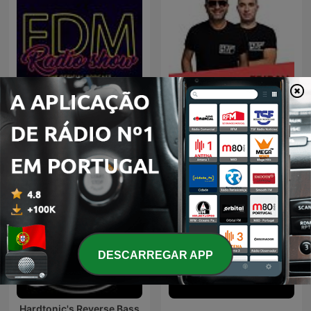
EDM Radio Show
RFM - Fridayboyz
DESCARREGAR APP
Hardtonic's Reverse Bass