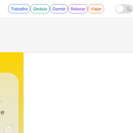
Trabalho
Ginásio
Dormir
Relaxar
Viajar
te