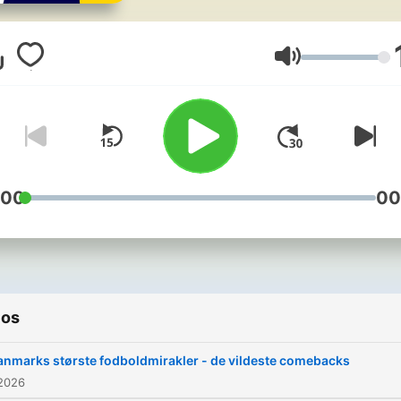
bedste, største og mest
fantastiske ting fra fodbol
verden. Hver uge giver vi d
Volume
en ny liste, som du kan væ
med til at påvirke via
#fodboldlisten.
Hør alle afsn
DR Lyd.
:00
00
ios
anmarks største fodboldmirakler - de vildeste comebacks
 2026