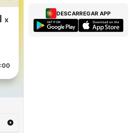
dens
DESCARREGAR APP
1
x
ig
re
it i
:00