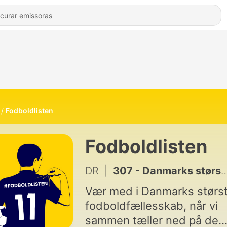
Fodboldlisten
Fodboldlisten
DR
|
307 - Danmarks største fodboldmirakler - de vildeste comebacks
Vær med i Danmarks størs
fodboldfællesskab, når vi
sammen tæller ned på de