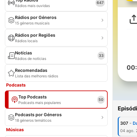
647
Rádios mais ouvidas
Rádios por Géneros
15 géneros musicais
Rádios por Regiões
Rádios locais
Notícias
33
Rádios de notícias
00
Recomendadas
Lista das melhores rádios
Podcasts
Top Podcasts
50
Podcasts mais populares
Episód
Podcasts por Géneros
18 géneros temáticos
-
307
D
Músicas
04 ago.