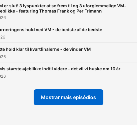
M er slut! 3 lyspunkter at se frem til og 3 uforglemmelige VM-
jeblikke - featuring Thomas Frank og Per Frimann
2026
urneringens hold ved VM - de bedste af de bedste
026
te hold klar til kvartfinalerne - de vinder VM
2026
s største øjeblikke indtil videre - det vil vi huske om 10 år
2026
Mostrar mais episódios