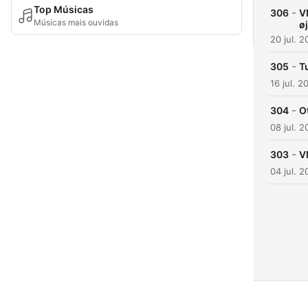
Top Músicas
-
306
V
Músicas mais ouvidas
ø
20 jul. 
-
305
T
16 jul. 2
-
304
Ot
08 jul. 
-
303
VM
04 jul. 