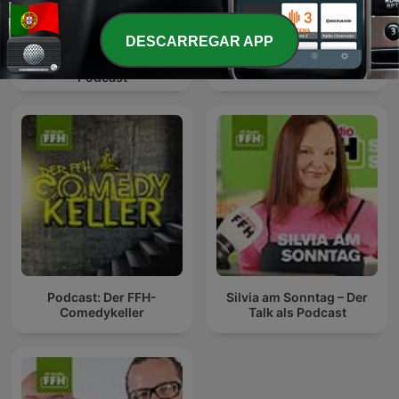
DESCARREGAR APP
Ankes Tanke - Hessens
Podcast: Der FFH-
lustigste Tankstelle als
Dummfrager
Podcast
Podcast: Der FFH-
Silvia am Sonntag – Der
Comedykeller
Talk als Podcast