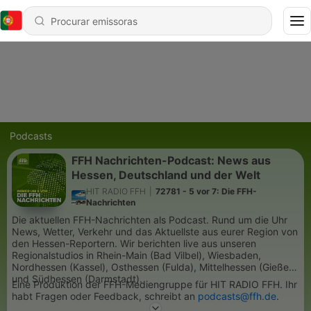
Podcasts
FFH Nachrichten-Podcast: News aus
Hessen, Deutschland und der Welt
HIT RADIO FFH
|
72781 - 5 vor 7: Die FFH-
Nachrichten
Die aktuellen FFH-Nachrichten als Podcast. Rund um die Uhr
News, Wetter, Verkehr und das Aktuellste aus eurer Region von
den Hessen-Reportern. Wir berichten live aus unseren
Regionalstudios in Rhein-Main (Bad Vilbel), Wiesbaden,
Nordhessen (Kassel), Osthessen (Fulda), Mittelhessen (Gießen)
und Südhessen (Darmstadt).
Eine Produktion der FFH-Mediengruppe für HIT RADIO FFH. Ihr
habt Fragen oder Feedback, schreibt an
podcasts@ffh.de
.