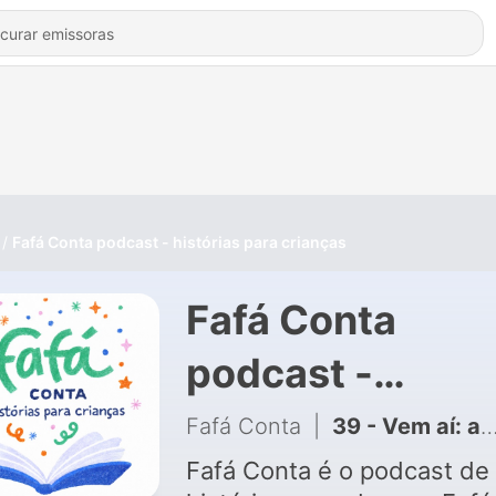
Fafá Conta podcast - histórias para crianças
Fafá Conta
podcast -
histórias para
Fafá Conta
|
39 - Vem aí: a série de mitologias
crianças
Fafá Conta é o podcast de