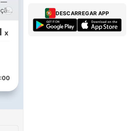
á —
ação
DESCARREGAR APP
ntil
1
x
s
rário
s
:00
á
ento
e
o