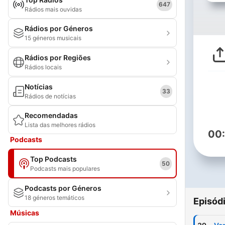
647
Rádios mais ouvidas
Rádios por Géneros
15 géneros musicais
Rádios por Regiões
Rádios locais
Notícias
33
Rádios de notícias
Recomendadas
Lista das melhores rádios
00
Podcasts
Top Podcasts
50
Podcasts mais populares
Podcasts por Géneros
18 géneros temáticos
Episód
Músicas