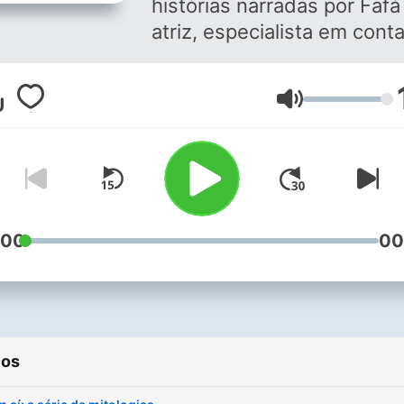
histórias narradas por Faf
atriz, especialista em cont
de histórias e literatura infa
e juvenil, e mãe de duas
Volume
crianças incríveis. Aqui você
encontra contos clássicos,
histórias da tradição oral e
narrativas contemporânea
escolhidas com critério lite
e respeito à inteligência da
:00
00
crianças. O projeto nasceu no
YouTube, onde o canal Faf
Conta se tornou um dos
maiores do Brasil no segm
ios
de histórias para crianças, 
agora você pode ouvir tud