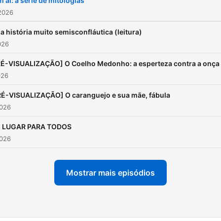
 aí: a série de mitologias
também em formato de
2026
podcast. Histórias para escutar
 história muito semisconfláutica (leitura)
em família, antes de dormir
026
carro ou na escola. YouTube:
É-VISUALIZAÇÃO] O Coelho Medonho: a esperteza contra a onça
Fafá Conta Apoie o projeto e
026
tenha acesso a episódios
exclusivos para apoiadores
RÉ-VISUALIZAÇÃO] O caranguejo e sua mãe, fábula
2026
Saiba mais aqui:
fafaconta.com.br/assine 📚
 LUGAR PARA TODOS
Cursos e formações:
2026
fafaconta.com.br
Mostrar mais episódios