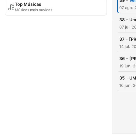
-
39
Vem
Top Músicas
07 ago. 
Músicas mais ouvidas
-
38
Uma
07 jul. 2
-
37
[PR
14 jul. 2
-
36
[P
19 jun. 
-
35
UM
16 jun. 