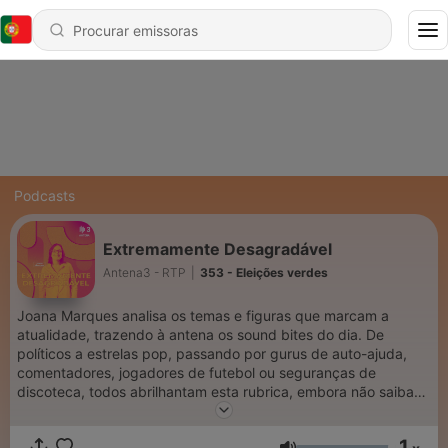
Podcasts
Extremamente Desagradável
Antena3 - RTP
|
353 - Eleições verdes
Joana Marques analisa os temas e figuras que marcam a
atualidade, trazendo à antena os sound bites do dia. De
políticos a estrelas pop, passando por gurus de auto-ajuda,
comentadores, jogadores de futebol ou seguranças de
discoteca, todos abrilhantam esta rubrica, embora não saibam.
Joana tenta ser diplomática, conciliadora e doce. Falha em
toda a linha.
1