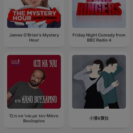
James O'Brien's Mystery
Friday Night Comedy from
Hour
BBC Radio 4
Ό,τι να 'ναι με τον Μάνο
小潘&寶拉
Βουλαρίνο