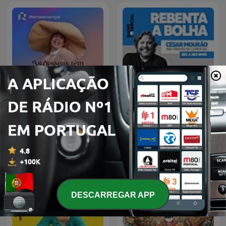
Renascença - As pessoas
Rebenta a Bolha com
têm que se acalmar,
César Mourão
imediatamente!
DESCARREGAR APP