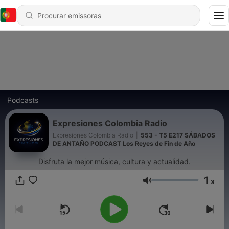
Podcasts
Expresiones Colombia Radio
Expresiones Colombia Radio
|
553 - T5 E217 SÁBADOS
DE ANTAÑO PODCAST Los Reyes de Fin de Año
Disfruta la mejor música, cultura y actualidad.
1
x
Volume