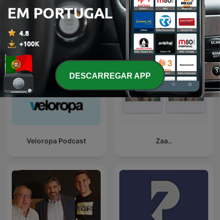
SÁBADO VALLENATO
Les Amateurs de sports
NubeRadio
DESCARREGAR APP
Veloropa Podcast
Zaa..