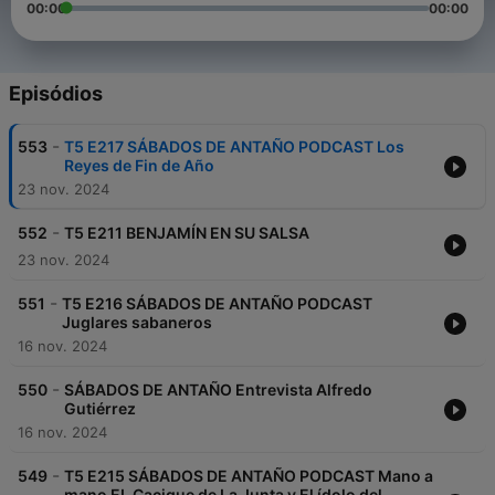
00:00
00:00
Episódios
-
553
T5 E217 SÁBADOS DE ANTAÑO PODCAST Los
Reyes de Fin de Año
23 nov. 2024
-
552
T5 E211 BENJAMÍN EN SU SALSA
23 nov. 2024
-
551
T5 E216 SÁBADOS DE ANTAÑO PODCAST
Juglares sabaneros
16 nov. 2024
-
550
SÁBADOS DE ANTAÑO Entrevista Alfredo
Gutiérrez
16 nov. 2024
-
549
T5 E215 SÁBADOS DE ANTAÑO PODCAST Mano a
mano EL Cacique de La Junta y El ídolo del