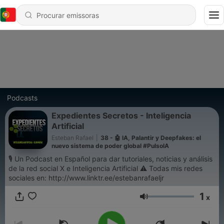
Podcasts
Expedientes Secretos - Inteligencia
Artificial
Esteban Rafael
|
38 - 🤖 IA, Palantir y Deepfakes: el
nuevo sistema de poder global #PulsoIA
🎙 Un Podcast en Español para dar tutoriales, noticias y análisis
de la red social X e Inteligencia Artificial ⚠️ Todas mis redes
sociales en: http://www.linktr.ee/estebanrafaeljr
1
x
Volume