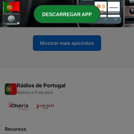
-
34
🤖 El ERROR de Amazon que casi borra internet:
DESCARREGAR APP
¿El fin del "Vibe Coding"? #PulsoIA
13 mar. 2026
Mostrar mais episódios
Rádios de Portugal
Rádios e Podcasts
Recursos