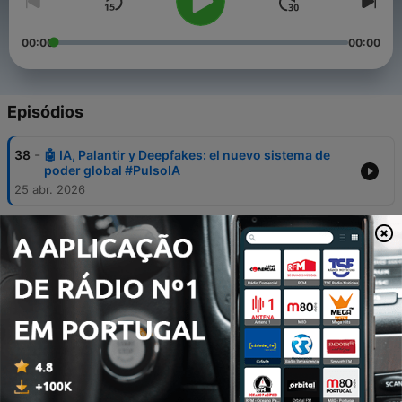
00:00
00:00
Episódios
-
38
🤖 IA, Palantir y Deepfakes: el nuevo sistema de
poder global #PulsoIA
25 abr. 2026
-
37
💰 Palantir y el Estado de Vigilancia: Por qué Alex
Karp quiere nacionalizar la IA #PulsoIA
11 abr. 2026
-
36
🧠 La IA ya controla animales… ¿y nosotros somos
los siguientes? #PulsoIA
27 mar. 2026
-
35
⏰ 24 Horas que cambiaron todo: Porque tu
trabajo ya es "OPCIONAL". #PulsoIA
20 mar. 2026