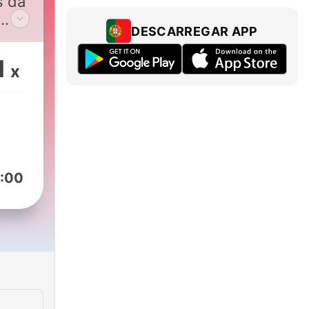
s da
DESCARREGAR APP
ast.
1
x
:00