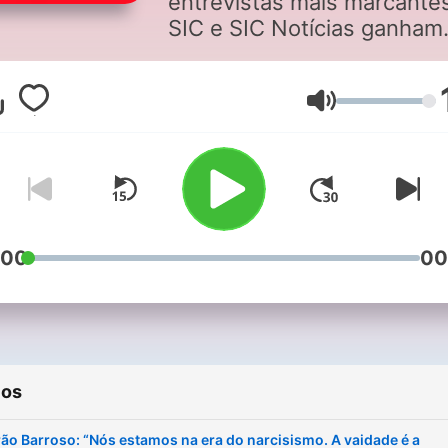
entrevistas mais marcante
SIC e SIC Notícias ganham
nova vida em formato podc
Volume
:00
00
ios
ão Barroso: “Nós estamos na era do narcisismo. A vaidade é a