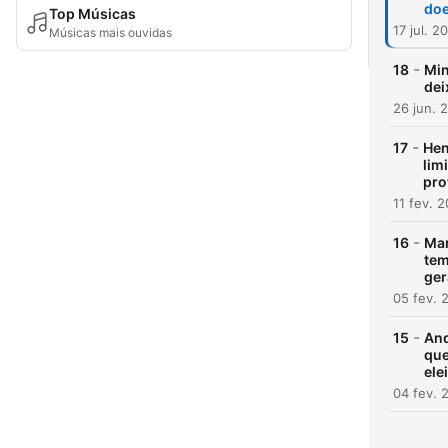
doe
Top Músicas
17 jul. 2
Músicas mais ouvidas
-
18
Min
dei
26 jun. 
-
17
Hen
lim
pro
11 fev. 
-
16
Mar
tem
ger
05 fev. 
-
15
And
que
ele
04 fev. 