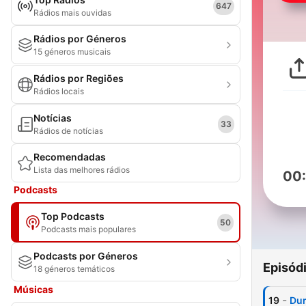
647
Rádios mais ouvidas
Rádios por Géneros
15 géneros musicais
Rádios por Regiões
Rádios locais
Notícias
33
Rádios de notícias
Recomendadas
Lista das melhores rádios
00
Podcasts
Top Podcasts
50
Podcasts mais populares
Podcasts por Géneros
Episód
18 géneros temáticos
Músicas
-
19
Dur