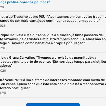
nça profissional dos políticos”
026
istra do Trabalho sobre PSU: “Acentuámos o incentivo ao trabalho
xando de ser mais vantajoso continuar a receber um subsídio”
2026
rique Gouveia e Melo: “Achei que a situação já tinha passado de 
ite razoável, pelos vistos a ministra também achou. A saída não só
tege o Governo como beneficia a própria população”
2026
ia da Graça Carvalho: “Tivemos a previsão da magnitude da
pestade muito perto do evento. Não nos dava tempo para distribu
adores”
2026
ré Ventura: “Há um sistema de interesses montado com medo de
 eu vença. Quem acha que isto está decidido está a menosprezar 
itorado português”
2026