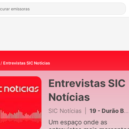
Entrevistas SIC Notícias
Entrevistas SIC
Notícias
SIC Notícias
|
19 - Durão Barroso: “Nós estamos na era do narcisismo. A vaidade é a doença profissional dos políticos”
Um espaço onde as