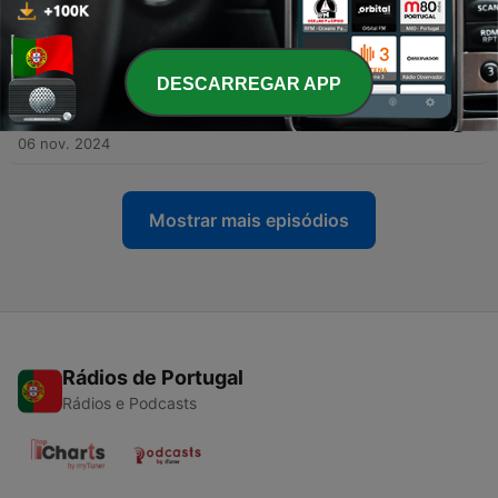
-
30
de l’Exorcisme à la Reconnexion à ses Ancêtres
avec Gaëlle
13 nov. 2024
DESCARREGAR APP
-
29
du Bassin Bloqué par le Transgénérationnel à la
Libération et la Joie de Vivre avec Sophie
06 nov. 2024
Mostrar mais episódios
Rádios de Portugal
Rádios e Podcasts