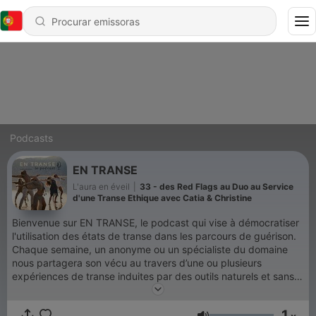
Podcasts
EN TRANSE
L'aura en éveil
|
33 - des Red Flags au Duo au Service
d'une Transe Ethique avec Catia & Christine
Bienvenue sur EN TRANSE, le podcast qui vise à démocratiser
l'utilisation des états de transe dans les parcours de guérison.
Chaque semaine, un anonyme ou un spécialiste du domaine
nous partagera son vécu au travers d’une ou plusieurs
expériences de transe induites par des outils naturels et sans
substances. Au travers de tous ces témoignages, on parlera de
guérison physique, mentale, émotionnelle, énergétique et
1