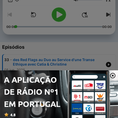
x
d’ouverture spirituelle. Que tu sois en quête de sens, de
Volume
créativité, d’une meilleure intuition ou d’une connexion à plus
grand, tu es au bon endroit alors bonne écoute !
00:00
00:00
Episódios
-
33
des Red Flags au Duo au Service d'une Transe
Ethique avec Catia & Christine
08 jun. 2025
-
32
En Transe avec Moi - mon Histoire, mon Comment
et mon Pourquoi 🎧
10 jan. 2025
-
31
de la Redécouverte du Plaisir à la Perte de Poids
avec Marion
20 nov. 2024