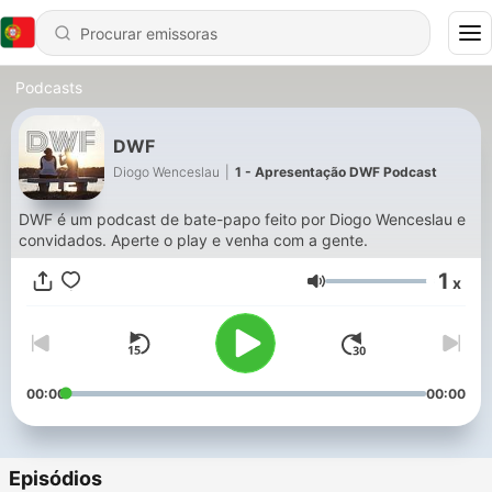
Podcasts
DWF
Diogo Wenceslau
|
1 - Apresentação DWF Podcast
DWF é um podcast de bate-papo feito por Diogo Wenceslau e
convidados. Aperte o play e venha com a gente.
1
x
Volume
00:00
00:00
Episódios