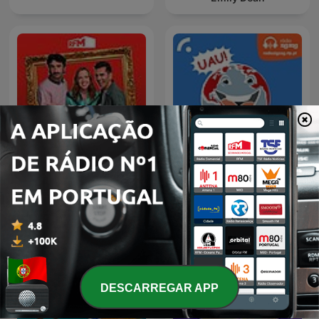
Inacreditáveis Verdades
RFM - Café curto
do Planeta
DESCARREGAR APP