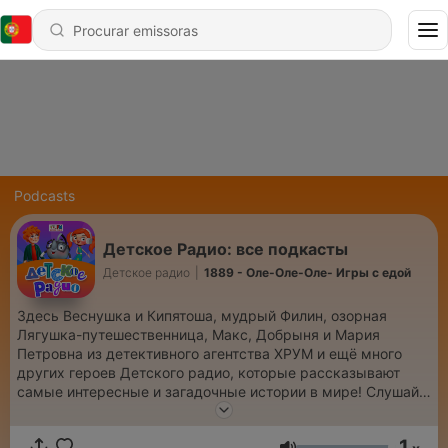
Podcasts
Детское Радио: все подкасты
Детское радио
|
1889 - Оле-Оле-Оле- Игры с едой
Здесь Веснушка и Кипятоша, мудрый Филин, озорная
Лягушка-путешественница, Макс, Добрыня и Мария
Петровна из детективного агентства ХРУМ и ещё много
других героев Детского радио, которые рассказывают
самые интересные и загадочные истории в мире! Слушай
новые выпуски и обязательного подписывайся на
понравившиеся подкасты - ставь ❤️ Сказки и программы
1