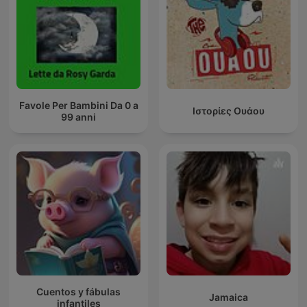
Favole Per Bambini Da 0 a
Ιστορίες Ουάου
99 anni
Cuentos y fábulas
Jamaica
infantiles