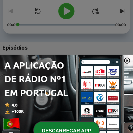
00:00
00:00
Episódios
-
5
IL - PCP
14 fev. 2024
-
4
Livre - PAN
14 fev. 2024
-
3
Debate Bloco de Esquerda - Chega
13 fev. 2024
-
2
CDU - PAN
06 fev. 2024
DESCARREGAR APP