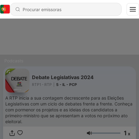
Podcasts
Debate Legislativas 2024
RTP1 - RTP
|
5 - IL - PCP
A RTP inicia a sua contagem decrescente para as Eleições
Legislativas com um ciclo de debates frente a frente. Conheça
com pormenor os projetos e as ideias dos candidatos a
primeiro-ministro que se apresentam a votos no próximo ato
eleitoral.
1
x
Volume