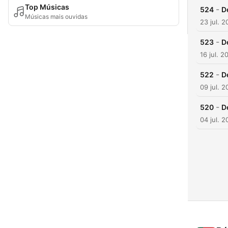
Top Músicas
-
524
D
Músicas mais ouvidas
23 jul. 
-
523
D
16 jul. 2
-
522
D
09 jul. 
-
520
D
04 jul. 