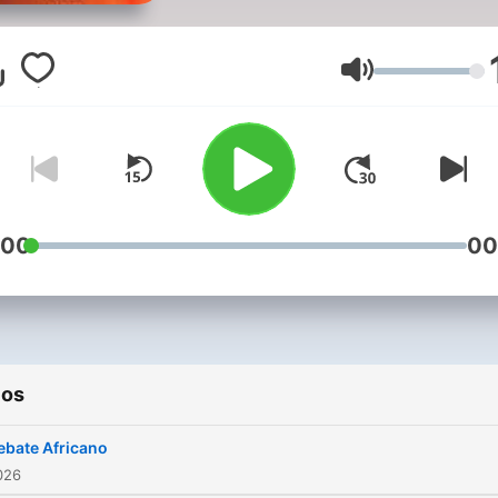
Simões e a participação de
Sheila Khan, Tony Tcheka 
Abílio Neto. Transmissão:
Volume
6ªfeira -19h10 com repetiç
domingo -11h10
:00
00
ios
ebate Africano
2026