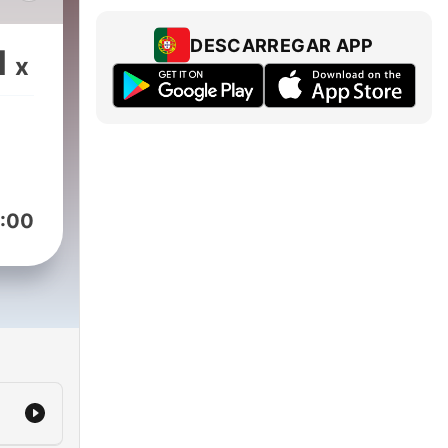
e
DESCARREGAR APP
1
x
ão
:00