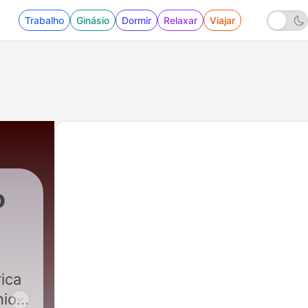
Trabalho
Ginásio
Dormir
Relaxar
Viajar
o
ica
nio