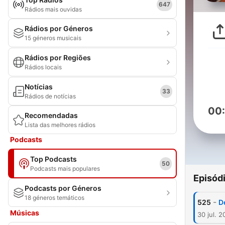
647
Rádios mais ouvidas
Rádios por Géneros
15 géneros musicais
Rádios por Regiões
Rádios locais
Notícias
33
Rádios de notícias
00
Recomendadas
Lista das melhores rádios
Podcasts
Top Podcasts
50
Podcasts mais populares
Episód
Podcasts por Géneros
18 géneros temáticos
-
525
D
Músicas
30 jul. 