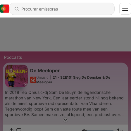
Podcasts
De Meeloper
Qmusic
|
21 - S2E10: Sieg De Doncker & De
Meeloper
In 2018 liep Qmusic-dj Sam De Bruyn de legendarische
marathon van New York. Een jaar eerder stond hij nog bekend
als de minst sportieve radiopresentator van Vlaanderen.
Tegenwoordig loopt Sam de vaste route mee van een
sportieve BV. Samen maken ze, al lopend, een podcast over
de voor- en nadelen van een atletischer leven. Sportschoenen
strak gestrikt? Steek de allereerste al lopend opgenomen
1