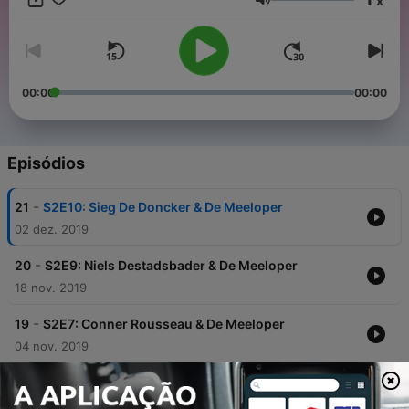
x
podcast van Vlaanderen in je oren, loop mee en word zelf ook
Volume
een meeloper!
00:00
00:00
Episódios
-
21
S2E10: Sieg De Doncker & De Meeloper
02 dez. 2019
-
20
S2E9: Niels Destadsbader & De Meeloper
18 nov. 2019
-
19
S2E7: Conner Rousseau & De Meeloper
04 nov. 2019
-
18
S2E7: Bo Van Spilbeeck & De Meeloper
21 out. 2019