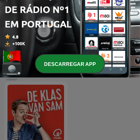
-
17
S2E6: Aagje Vanwalleghem & De Meeloper
14 out. 2019
Mostrar mais episódios
DESCARREGAR APP
Podcasts da Qmusic