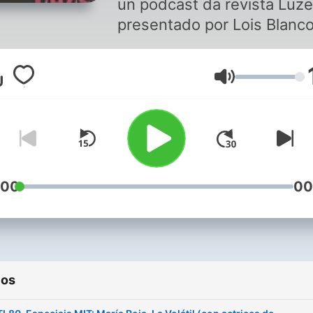
un podcast da revista Luz
presentado por Lois Blanco
Trátase dun espazo lúdico
para difundir ás diferentes
Volume
manifestacións da cultura
galega: teatro, danza, músi
literatura, artes plásticas, e
:00
00
ios