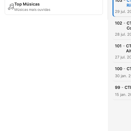
-
103
CT
Top Músicas
Ri
Músicas mais ouvidas
29 jul. 
-
102
CT
C
28 jul. 
-
101
CT
Ai
27 jul. 2
-
100
C
30 jan. 
-
99
CTL
15 jan. 