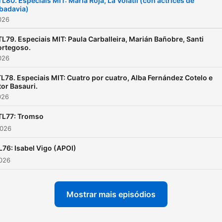
L80. Especiais MIT: María Roja, La Volátil (con actrices de
badavia)
2026
L79. Especiais MIT: Paula Carballeira, Marián Bañobre, Santi
ortegoso.
2026
L78. Especiais MIT: Cuatro por cuatro, Alba Fernández Cotelo e
tor Basauri.
026
TL77: Tromso
2026
76: Isabel Vigo (APOI)
2026
Mostrar mais episódios