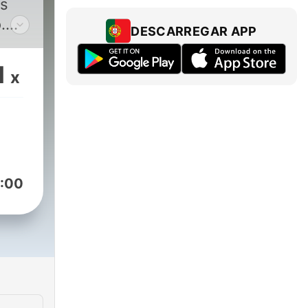
es
.
DESCARREGAR APP
1
x
ca,
tc.
:00