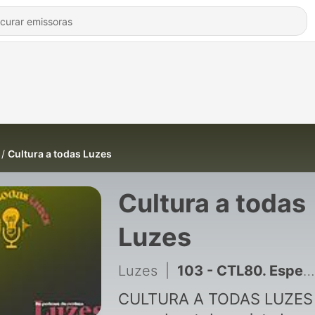
Cultura a todas Luzes
Cultura a todas
Luzes
Luzes
|
103 - CTL80. Especiais MIT: María Roja, La Volátil (con actrices de Ribadavia)
CULTURA A TODAS LUZES