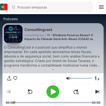
Podcasts
Consultingcast
consultingcast
|
11 - Eficiência Fiscal ou Abuso? O
Impacto da Cláusula Geral Anti-Abuso (CGAA) na
Gestão das PME
O ConsultingCast é o podcast que simplifica o mundo
empresarial. Em cada episódio abordamos temas fiscais,
laborais e de segurança social, bem como análise financeira e
gestão estratégica. Criado por André de Sousa Tavares, o
programa transforma a contabilidade tradicional numa visão
consultiva e moderna, ajudando empresários e gestores a
compreender melhor as suas obrigações, otimizar recursos e
1
x
tomar decisões informadas para o crescimento sustentável das
Volume
suas empresas.
00:00
00:00