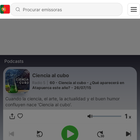
Podcasts
Ciencia al cubo
Radio 5
|
60 - Ciencia al cubo - ¿Qué aparecerá en
Atapuerca este año? - 26/07/15
Cuando la ciencia, el arte, la actualidad y el buen humor
confluyen nace 'Ciencia al cubo'.
1
x
Volume