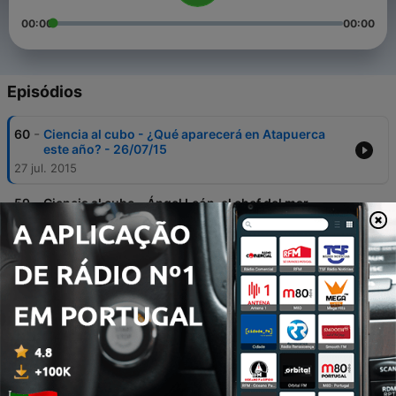
00:00
00:00
Episódios
-
60
Ciencia al cubo - ¿Qué aparecerá en Atapuerca
este año? - 26/07/15
27 jul. 2015
-
59
Ciencia al cubo - Ángel León, el chef del mar,
experimenta en el laboratorio - 19/07/15
19 jul. 2015
-
58
Ciencia al cubo - ¿Son las grasas tan malas como
las pintan? - 12-07/15
11 jul. 2015
-
57
Ciencia al cubo - Así eran los moradores de
Bizkaia hace medio millón de años - 05/07/15
05 jul. 2015