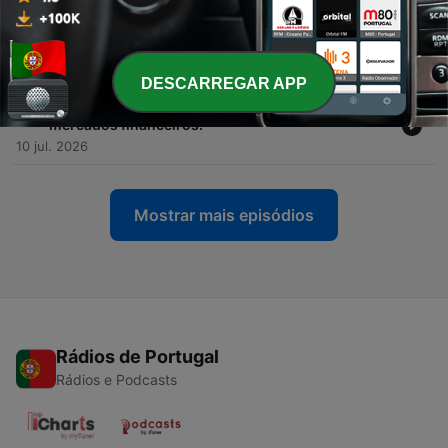
-
70
Episódio nº 70: Best Of Camaradas Investidores |
1.º Semestre 2026
17 jul. 2026
DESCARREGAR APP
-
69
Episódio nº 69: Pode a política influenciar os
mercados financeiros.
10 jul. 2026
Mostrar mais episódios
Rádios de Portugal
Rádios e Podcasts