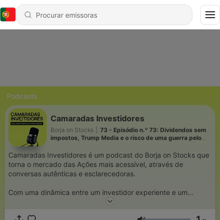
Podcasts
Camaradas Investidores
Borja on Stocks
|
73 - Episódio n.º 73: Dividendos sem
impostos, Trump Media e o risco de uma guerra pelo
petróleo
Camaradas Investidores é um podcast do Borja on Stocks que
torna o mercado das Ações mais acessível, através de
conversas autênticas e esclarecedoras.
Com uma dinâmica entre um investidor experiente e um
iniciante, abordamos estratégias, tendências e histórias reais
de sucessos e desafios no mundo dos investimentos em
1