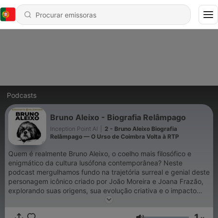
Podcasts
Bruno Aleixo - Biografia Relâmpago
Inception Point AI
|
2 - Bruno Aleixo Biografia
Relâmpago — O Urso de Coimbra Volta à RTP
Quem é realmente Bruno Aleixo, o coelho mais filosófico e
enigmático da cultura lusófona contemporânea? Neste
podcast mergulhamos fundo na trajetória surreal e genial deste
personagem icônico criado por João Moreira e Joana Frazão,
explorando suas origens, sua evolução criativa e o impacto
cultural que gerou ao longo dos anos. Através de uma
narrativa envolvente e bem pesquisada, percorremos os
1