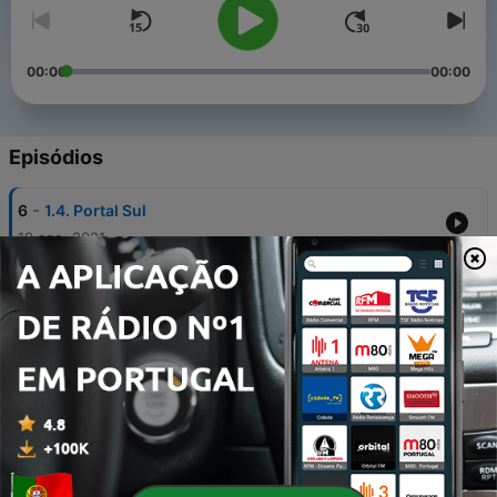
00:00
00:00
Episódios
-
6
1.4. Portal Sul
19 ago. 2021
-
5
1.3. Igreja de Santa Maria de Belém
12 ago. 2021
-
4
1.2. Claustro e Coro Alto
12 ago. 2021
-
3
1.1. Claustro
11 ago. 2021
-
2
1. Mosteiro dos Jerónimos (antes de entrar)