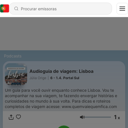
Podcasts
Audioguia de viagem: Lisboa
Júlia Orige
|
6 - 1.4. Portal Sul
Um guia para você ouvir enquanto conhece Lisboa. Vou te
acompanhar na sua viagem, te fazendo enxergar histórias e
curiosidades no mundo à sua volta. Para dicas e roteiros
completos de viagem acesse: www.quemvaiequemfica.com
1
x
Volume