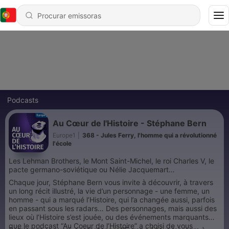
Podcasts
Au Cœur de l'Histoire - Stéphane Bern
Europe1
|
368 - Jules Ferry, l'homme qui a révolutionné
l'école
Les Lehman Brothers, le Mont Saint-Michel, le roi Charles V, le
pacte germano-soviétique ou Nélie Jacquemart…
Chaque jour, Stéphane Bern vous invite à découvrir, à travers
un long récit illustré, la vie d’un personnage - une femme, un
homme - qui a marqué l’Histoire, qui l’a changée aussi, parfois
en passant sous les radars… Des personnages, mais aussi des
lieux où l’Histoire s’est jouée, ou des événements marquants
que le podcast “Au Coeur de l’Histoire” a choisi de vous