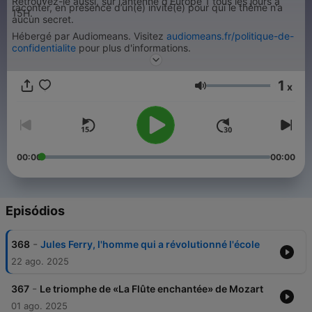
Retrouvez-le aussi, sur l’antenne d’Europe 1 tous les jours à
raconter, en présence d’un(e) invité(e) pour qui le thème n’a
15H.
aucun secret.
Hébergé par Audiomeans. Visitez
audiomeans.fr/politique-de-
confidentialite
pour plus d'informations.
1
x
Volume
00:00
00:00
Episódios
-
368
Jules Ferry, l'homme qui a révolutionné l'école
22 ago. 2025
-
367
Le triomphe de «La Flûte enchantée» de Mozart
01 ago. 2025