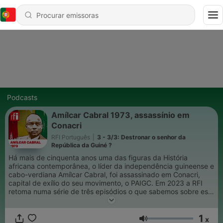
Podcasts
Amílcar Cabral 1973, assassínio em
Conacri
RFI Português
|
3 - 3/3: Destronar o senhor da
República da Guiné ?
Há mais de cinquenta anos uma das figuras da História
africana contemporânea, o líder da independência guineense e
cabo-verdiana Amílcar Cabral, foi assassinado em Conacri,
capital de exílio do seu movimento, o PAIGC. Em 2023 a RFI
retoma numa série de três episódios o que sabemos sobre este
assassínio, os responsáveis e a operação que se montou
contra o regime guineense após a morte de Cabral. Porque no
1
início dos anos 1970, as lutas das duas "Guinés" estavam
x