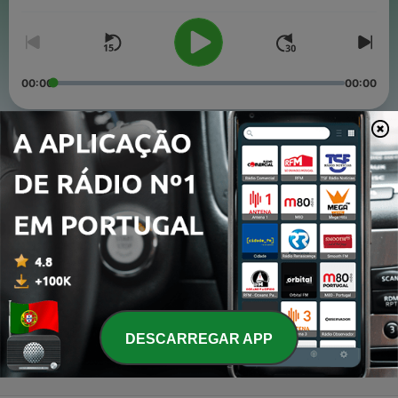
Volume
intimamente entrelaçadas.
00:00
00:00
Episódios
-
3
3/3: Destronar o senhor da República da Guiné ?
19 set. 2024
-
2
2/3: As ramificações de um complot
19 set. 2024
-
1
1/3: As lutas das duas "Guinés" entrelaçadas
19 set. 2024
DESCARREGAR APP