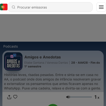
Podcasts
Amigos e Anedotas
Eliabe Santana / Vanessa Dantas
|
28 - AA#28 - Fim do
1º semestre
Histórias leves, risadas pesadas. Entre e sinta-se em casa no
AA, o podcast onde dois amigos de infância resolveram gravar
e externalizar os pensamentos que antes ficavam apenas no
WhatsApp. Puxe uma cadeira, relaxe e divirta-se com a gente.
1
x
Volume