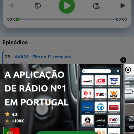
00:00
00:00
Episódios
-
28
AA#28 - Fim do 1º semestre
08 jul. 2025
-
27
AA#27 - Só quem viveu sabe
25 jun. 2025
-
26
AA#26 - POV: HOMENS 2025
09 jun. 2025
-
25
AA#25 - Chore se chorou
28 abr. 2025
-
24
AA#24 - Estamos cansados