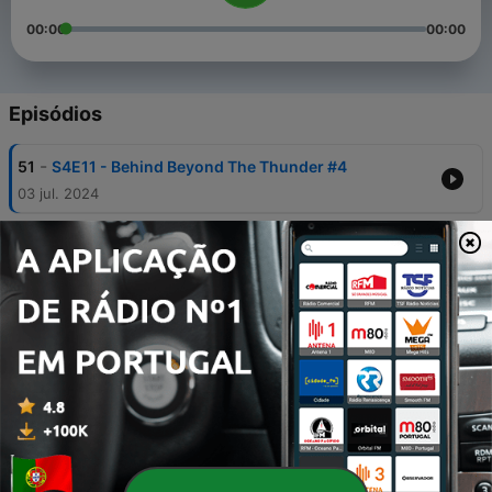
00:00
00:00
Episódios
-
51
S4E11 - Behind Beyond The Thunder #4
03 jul. 2024
-
50
S4E10 - Dean Delray
19 abr. 2024
-
49
S4E9 - Dropkick Murphys
14 mar. 2024
-
48
S4E8 - Top 10 Bands That Harness The Sound of
AC/DC
16 fev. 2024
-
47
S4E7 - Fifa Riccobono
29 dez. 2023