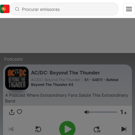
Podcasts
AC/DC: Beyond The Thunder
AC/DC: Beyond The Thunder
|
51 - S4E11 - Behind
Beyond The Thunder #4
A Podcast Where Extraordinary Fans Salute This Extraordinary
Band
1
x
Volume