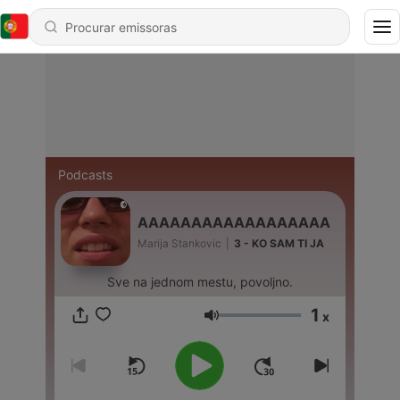
Podcasts
AAAAAAAAAAAAAAAAAA
Marija Stankovic
|
3 - KO SAM TI JA
Sve na jednom mestu, povoljno.
1
x
Volume