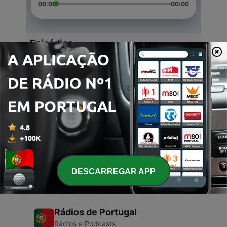
00:00
00:00
Episódios
-
3
KO SAM TI JA
18 set. 2020
-
2
NA SAMOM SMO POCETKU
17 set. 2020
-
1
AAAAAAAAAAAAAAAAAA (Trailer)
17 set. 2020
DESCARREGAR APP
Rádios de Portugal
Rádios e Podcasts