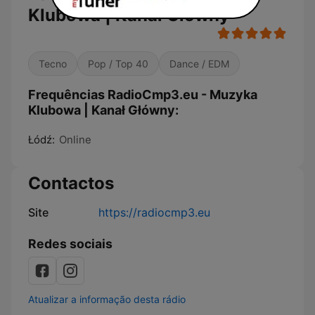
Klubowa | Kanał Główny
Tecno
Pop / Top 40
Dance / EDM
Frequências RadioCmp3.eu - Muzyka
Klubowa | Kanał Główny:
Łódź:
Online
Contactos
Site
https://radiocmp3.eu
Redes sociais
Atualizar a informação desta rádio