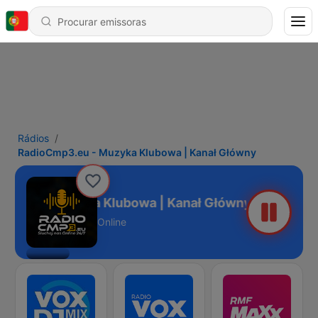
Rádios
RadioCmp3.eu - Muzyka Klubowa | Kanał Główny
3.eu - Muzyka Klubowa | Kanał Główny
Online