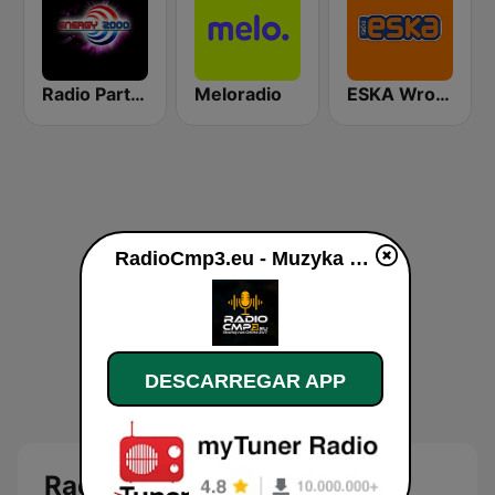
Radio Party - kanał Energy 2000
Meloradio
ESKA Wrocław
RadioCmp3.eu - Muzyka Klubowa | Kanał Główny online
DESCARREGAR APP
RadioCmp3.eu - Muzyka