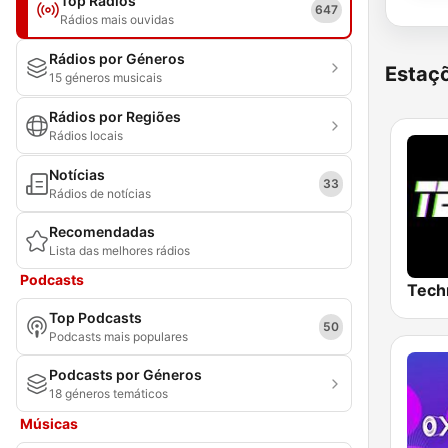
Top Rádios
647
Rádios mais ouvidas
Rádios por Géneros
Estaçõ
15 géneros musicais
Rádios por Regiões
Rádios locais
Notícias
33
Rádios de notícias
Recomendadas
Lista das melhores rádios
Podcasts
Tech
Top Podcasts
50
Podcasts mais populares
Podcasts por Géneros
18 géneros temáticos
Músicas