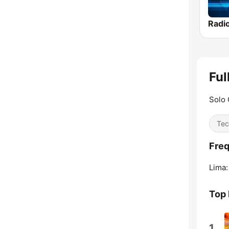
Radi
Ful
Solo 
Tec
Freq
Lima:
Top
1