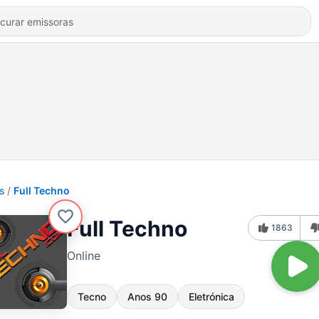
s
Full Techno
Full Techno
1863
Online
Tecno
Anos 90
Eletrónica