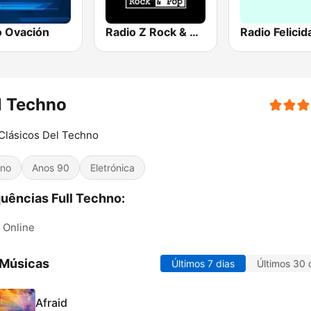
o Ovación
Radio Z Rock & Pop
Radio Felicid
l Techno
Clásicos Del Techno
no
Anos 90
Eletrónica
uências Full Techno:
Online
 Músicas
Últimos 7 dias
Últimos 30 
Afraid