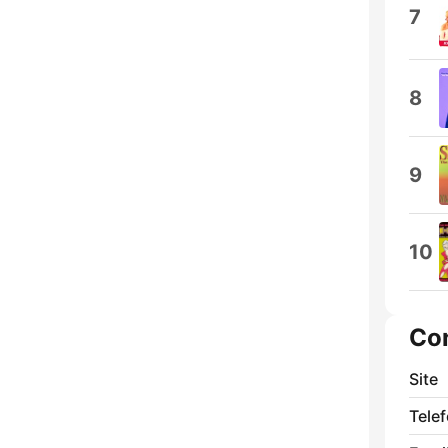
7
8
9
10
Co
Site
Tele