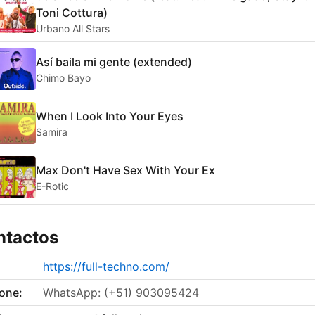
Toni Cottura)
Urbano All Stars
Así baila mi gente (extended)
Chimo Bayo
When I Look Into Your Eyes
Samira
Max Don't Have Sex With Your Ex
E-Rotic
ntactos
https://full-techno.com/
fone:
WhatsApp: (+51) 903095424