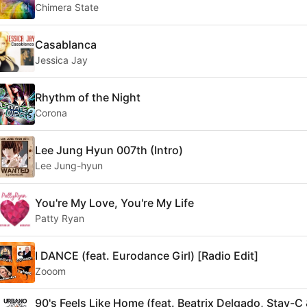
Chimera State
Casablanca
Jessica Jay
Rhythm of the Night
Corona
Lee Jung Hyun 007th (Intro)
Lee Jung-hyun
You're My Love, You're My Life
Patty Ryan
I DANCE (feat. Eurodance Girl) [Radio Edit]
Zooom
90's Feels Like Home (feat. Beatrix Delgado, Stay-C