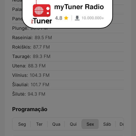
Palanga:
87.5 FM
Panevėžys:
94.3 FM
Plungė:
90.9 FM
Raseiniai:
89.5 FM
Rokiškis:
87.7 FM
Tauragė:
89.3 FM
Utena:
88.3 FM
Vilnius:
104.3 FM
Šiauliai:
101.7 FM
Šilutė:
94.3 FM
Programação
Seg
Ter
Qua
Qui
Sex
Sáb
Dom