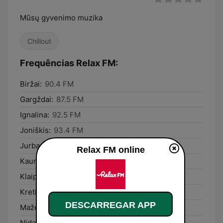
Mūsų gyvenimo muzika
Chillout
Frequências Relax FM:
Biržai:
90.4 FM
Gargždai:
87.5 FM
Ignalina:
92.5 FM
Joniškis:
93.4 FM
Jurbarkas:
87.9 FM
Relax FM online
Kaunas:
98.5 FM
Klaipėda:
87.5 FM
Kretinga:
87.5 FM
DESCARREGAR APP
Mažeikiai:
106,8
Nida:
89,8