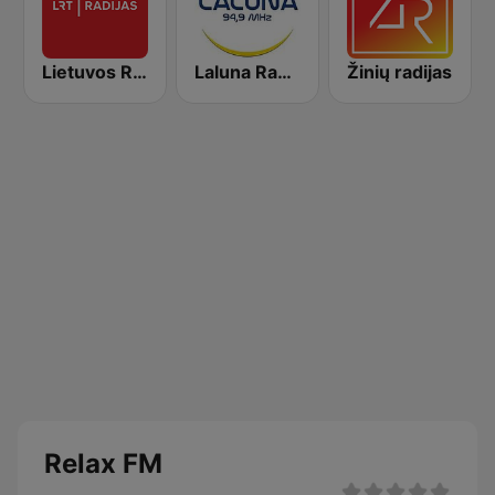
Lietuvos Radijas 1 (LRT)
Laluna Radijo 94.9 FM
Žinių radijas
Relax FM