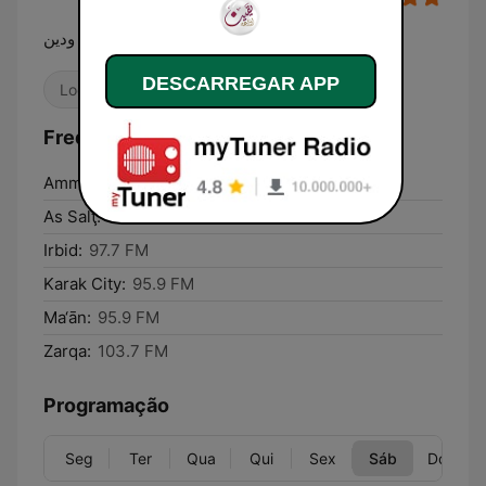
إذاعة يقين فكر ودين
DESCARREGAR APP
Local
Frequências Yaqeen FM 103.7 (يقين):
Amman:
103.7 FM
As Salţ:
95.9 FM
Irbid:
97.7 FM
Karak City:
95.9 FM
Ma‘ān:
95.9 FM
Zarqa:
103.7 FM
Programação
Seg
Ter
Qua
Qui
Sex
Sáb
Dom