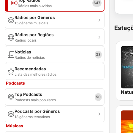
Top Rádios
647
Rádios mais ouvidas
Rádios por Géneros
15 géneros musicais
Estaçõ
Rádios por Regiões
Rádios locais
Notícias
33
Rádios de notícias
Recomendadas
Lista das melhores rádios
Podcasts
Top Podcasts
50
Podcasts mais populares
Podcasts por Géneros
18 géneros temáticos
Músicas