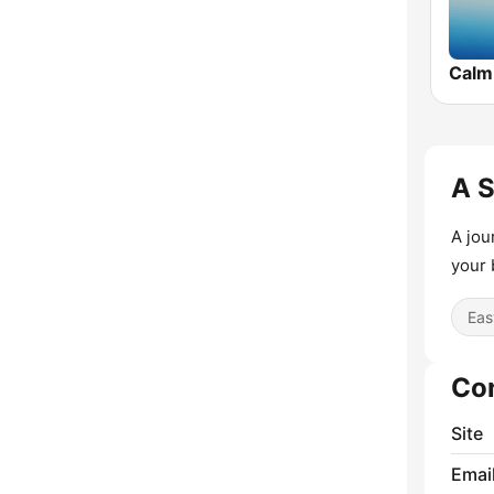
Calm
A 
A jou
your 
Eas
Co
Site
Emai