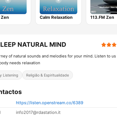
 Zen
Calm Relaxation
113.FM Zen
SLEEP NATURAL MIND
rney of natural sounds and melodies for your mind. Listen to u
body needs relaxation
y Listening
Religião & Espiritualidade
ntactos
https://listen.openstream.co/6389
l
info2017@rdastation.it