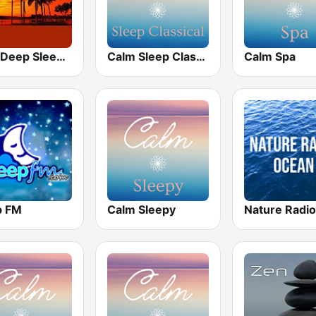
24/7 Deep Sleep Music Relaxing Music Insomnia Sleep Relaxing Music Study Sleep Meditation
Calm Sleep Classical
Calm Spa
p FM
Calm Sleepy