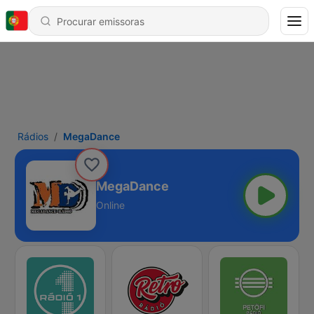
Rádios
MegaDance
MegaDance
Online