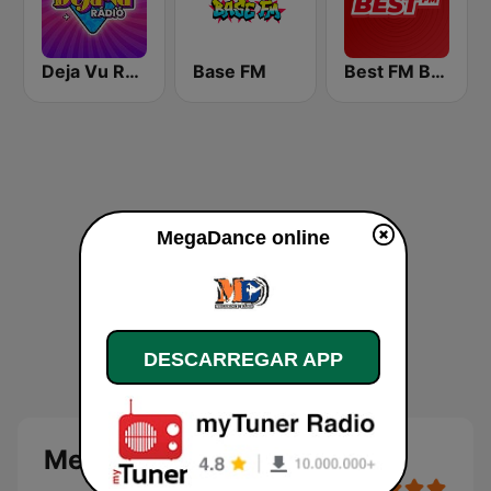
Deja Vu Rádió
Base FM
Best FM Budapest
MegaDance online
DESCARREGAR APP
MegaDance