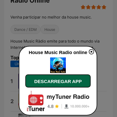
Rádio Online
Venha participar no melhor da house music.
Dance / EDM
House
House Music Ràdio emite para todo o mundo via
Internet, 24 horas por dia, 7 dias por semana .
House Music Radio online
Top Músicas
Últimos 7 dias
Últimos 30 dias
Teardrop
1
DESCARREGAR APP
Poppy Baskcomb
Sun Is Back
2
SaraoMusic