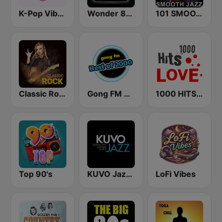
K-Pop Vibes
Wonder 80's
101 SMOOTH JAZZ
Classic Rock Station
Gong FM Best of 2000
1000 HITS Love
Top 90's
KUVO Jazz 89.3 FM
LoFi Vibes