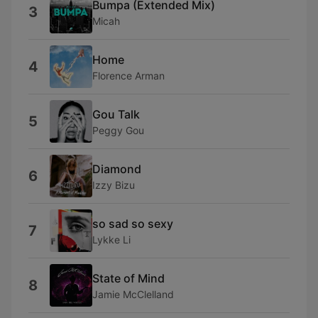
Bumpa (Extended Mix)
3
Micah
Home
4
Florence Arman
Gou Talk
5
Peggy Gou
Diamond
6
Izzy Bizu
so sad so sexy
7
Lykke Li
State of Mind
8
Jamie McClelland