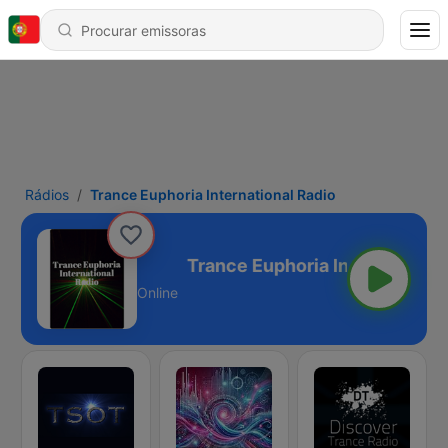
Rádios
Trance Euphoria International Radio
rnational Radio
Online