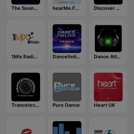
The Sound Of Trance
hearMe.FM Trance
Discover Trance Radio
1Mix Radio - Trance
Dancefmlive Trance
Dance Attack FM
Trancetechnique
Pure Dance
Heart UK