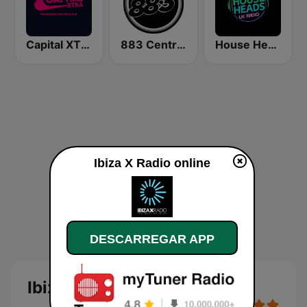
Capital XTRA
883 Centreforce radio
House Heads UK
Ibiza X Radio online
DESCARREGAR APP
Ibiza X Radio