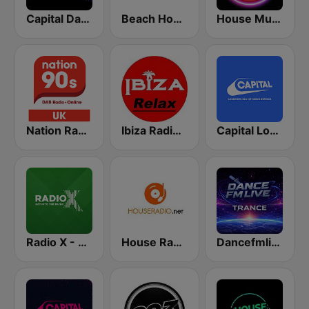
Capital Dance
Beach House Radio Terrazza
House Music Radio
Nation Radio 90s
Ibiza Radios - Relax
Capital London
Radio X - London
House Radio
Dancefmlive Trance