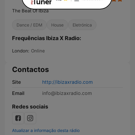
The Beat Of Ibiza
Dance / EDM
House
Eletrónica
Frequências Ibiza X Radio:
London:
Online
Contactos
Site
http://ibizaxradio.com
Email
info@ibizaxradio.com
Redes sociais
Atualizar a informação desta rádio