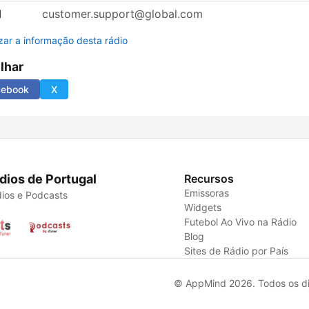
l
customer.support@global.com
izar a informação desta rádio
ilhar
cebook
X
dios de Portugal
Recursos
Emissoras
ios e Podcasts
Widgets
Futebol Ao Vivo na Rádio
Blog
Sites de Rádio por País
© AppMind 2026. Todos os dir