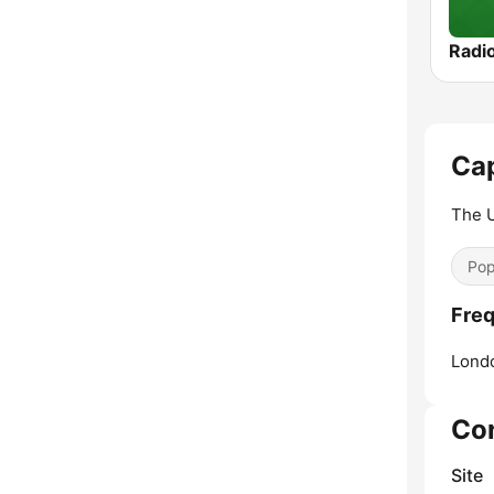
Radi
Cap
The U
Pop
Freq
Lond
Co
Site