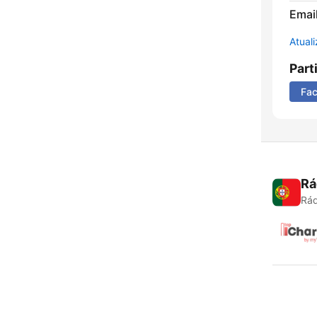
Emai
Atual
Part
Fa
Rá
Rád