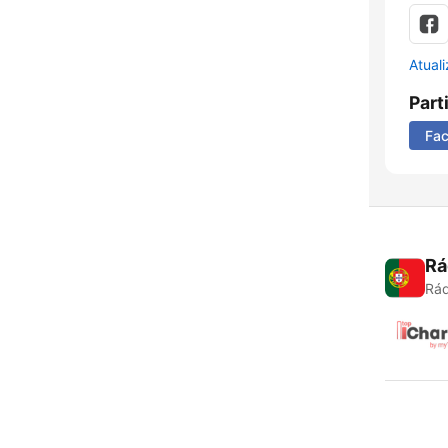
Atual
Part
Fa
Rá
Rád