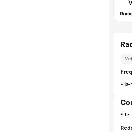
Rad
Var
Freq
Vila-r
Co
Site
Rede