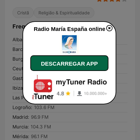
Cristã
Religião & Espiritualidade
Frequências Radio María España:
Radio María España online
Albacete:
102.2 FM
Barcelona:
Online
Burgos:
90.7 FM
DESCARREGAR APP
Ceuta:
96.8 FM
Gasteiz / Vitoria:
95.3 FM
Ibiza:
104.8 FM
Las Palmas de Gran Canaria:
88.0 FM
Logroño:
103.6 FM
Madrid:
96.9 FM
Murcia:
104.3 FM
Mérida:
96.1 FM