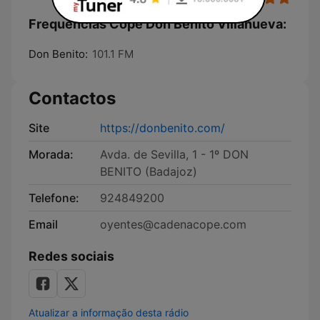
Frequências Cope Don Benito Villanueva:
Don Benito:
101.1 FM
Contactos
Site
https://donbenito.com/
Morada:
Avda. de Sevilla, 1 - 1º DON
BENITO (Badajoz)
Telefone:
924849200
Email
oyentes@cadenacope.com
Redes sociais
Atualizar a informação desta rádio