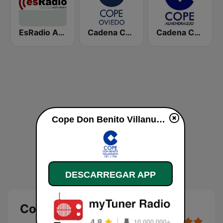
EsRadio Asturias
Cadena COPE Oviedo
Cadena Cope Almendralejo
Cope Don Benito Villanueva online
DESCARREGAR APP
Cope Don Benito Villanueva