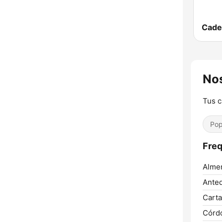
Cade
Nos
Tus c
Pop
Freq
Almer
Anteq
Carta
Córd