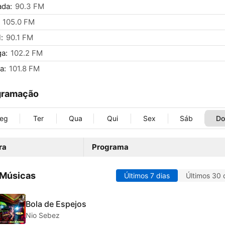
ada:
90.3 FM
105.0 FM
:
90.1 FM
a:
102.2 FM
a:
101.8 FM
gramação
eg
Ter
Qua
Qui
Sex
Sáb
D
ra
Programa
 Músicas
Últimos 7 dias
Últimos 30 
Bola de Espejos
Nio Sebez