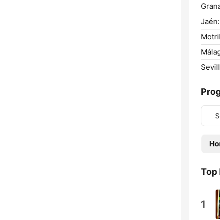
Gran
Jaén:
Motril
Málag
Sevill
Pro
S
Ho
Top
1