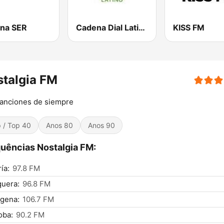
na SER
Cadena Dial Latino
KISS FM
talgia FM
anciones de siempre
 / Top 40
Anos 80
Anos 90
uências Nostalgia FM:
ía:
97.8 FM
uera:
96.8 FM
gena:
106.7 FM
oba:
90.2 FM