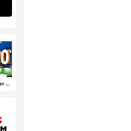
80s 90s Super Pop Hits