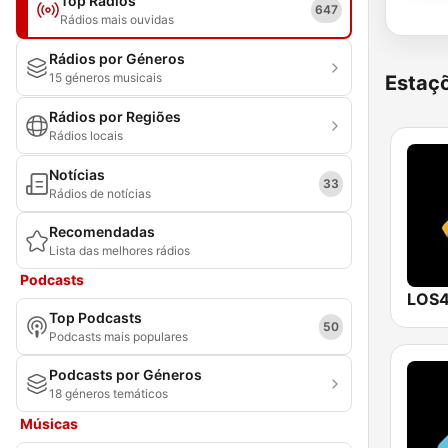
Top Rádios
647
Rádios mais ouvidas
Rádios por Géneros
15 géneros musicais
Estaçõ
Rádios por Regiões
Rádios locais
Notícias
33
Rádios de notícias
Recomendadas
Lista das melhores rádios
Podcasts
LOS4
Top Podcasts
50
Podcasts mais populares
Podcasts por Géneros
18 géneros temáticos
Músicas