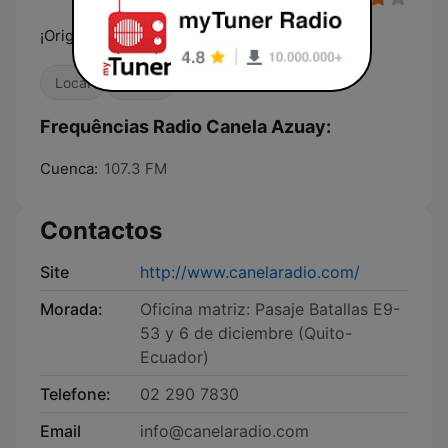
¡Original como tú!
Local
Latina
Frequências Radio Canela Azuay:
Cuenca:
107.3 FM
Contactos
Site
http://www.canelaradio.com/
Morada:
Oficina matriz: Pasaje Batallas E9-
53 y 6 de diciembre (Quito-
Ecuador)
Telefone:
02 290 7830
Email
info@canelaradio.com