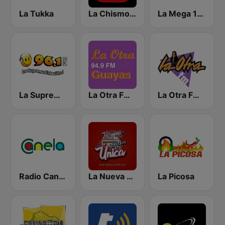
La Tukka
La Chismosa 104.1
La Mega 103.3 FM
La Suprema Estacion 96.1 FM
La Otra FM - Guayaquil
La Otra FM - Quito
Radio Canela Guayas
La Nueva Unica 94.5 FM
La Picosa