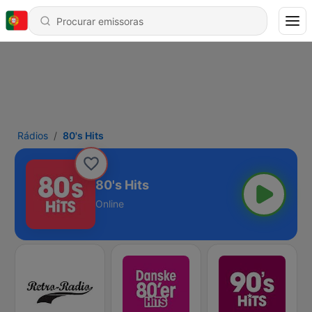
Rádios
80's Hits
80's Hits
Online