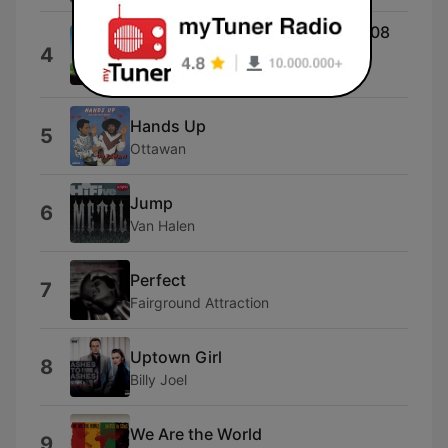
Gimme Hope Jo'Anna (Edit) [2008
4
Remaster]
Eddy Grant
Hands Up
5
Ottawan
Jump
6
Van Halen
Perfect
7
Fairground Attraction
Uptown Girl
8
Billy Joel
We Are the World
9