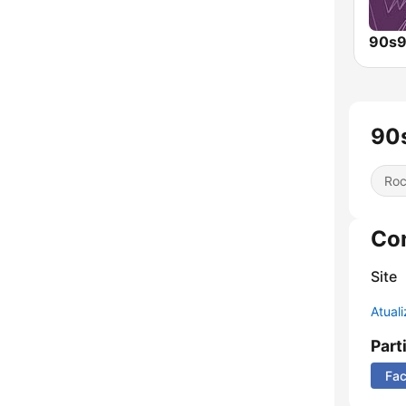
90
Ro
Co
Site
Atual
Part
Fa