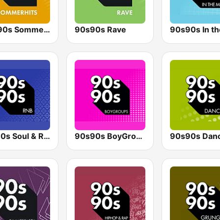
90s 90s Sommerhits
90s90s Rave
90s90s In th
90s90s Soul & R&B
90s90s BoyGroups
90s90s Dan