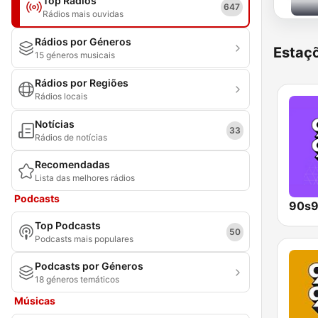
Top Rádios
647
Rádios mais ouvidas
Rádios por Géneros
Estaçõ
15 géneros musicais
Rádios por Regiões
Rádios locais
Notícias
33
Rádios de notícias
Recomendadas
Lista das melhores rádios
Podcasts
90s9
Top Podcasts
50
Podcasts mais populares
Podcasts por Géneros
18 géneros temáticos
Músicas