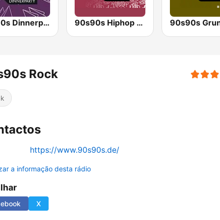
90s90s Dinnerparty
90s90s Hiphop & Rap
90s90s Gru
s90s Rock
ck
ntactos
https://www.90s90s.de/
izar a informação desta rádio
ilhar
cebook
X