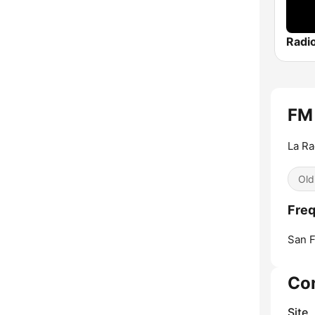
Radi
FM
La Ra
Old
Freq
San F
Co
Site