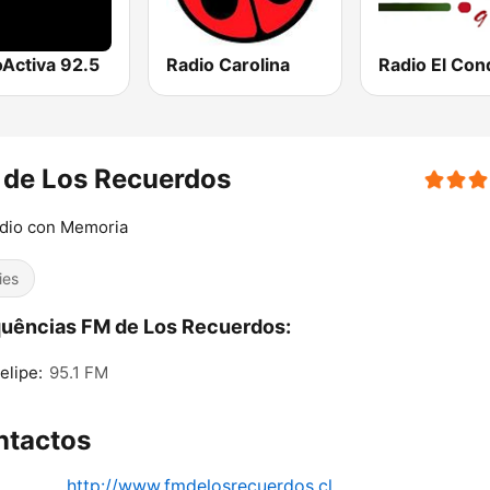
oActiva 92.5
Radio Carolina
 de Los Recuerdos
dio con Memoria
ies
uências FM de Los Recuerdos:
elipe:
95.1 FM
ntactos
http://www.fmdelosrecuerdos.cl