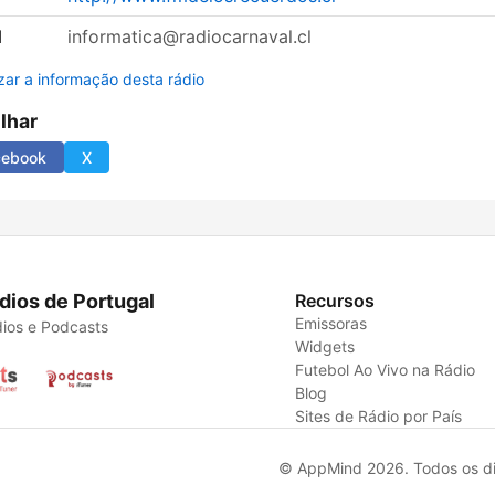
l
informatica@radiocarnaval.cl
izar a informação desta rádio
ilhar
cebook
X
dios de Portugal
Recursos
Emissoras
ios e Podcasts
Widgets
Futebol Ao Vivo na Rádio
Blog
Sites de Rádio por País
© AppMind 2026. Todos os dir