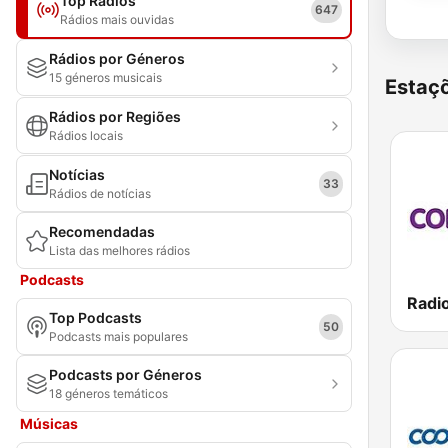
Top Rádios
647
Rádios mais ouvidas
Rádios por Géneros
15 géneros musicais
Estaçõ
Rádios por Regiões
Rádios locais
Notícias
33
Rádios de notícias
Recomendadas
Lista das melhores rádios
Podcasts
Radi
Top Podcasts
50
Podcasts mais populares
Podcasts por Géneros
18 géneros temáticos
Músicas