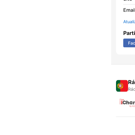
Emai
Atual
Part
Fa
Rá
Rád