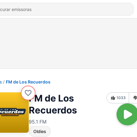
s
FM de Los Recuerdos
FM de Los
1033
Recuerdos
95.1 FM
Oldies