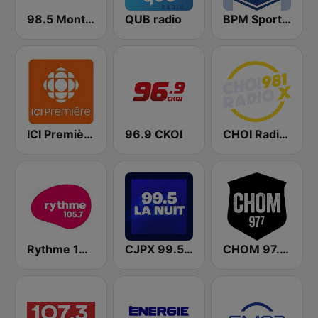
98.5 Montréal
QUB radio
BPM Sports 91.9 FM
ICI Première Québec
96.9 CKOI
CHOI Radio X 98.1 FM
Rythme 105.7 FM
CJPX 99.5 MTL
CHOM 97.7 FM