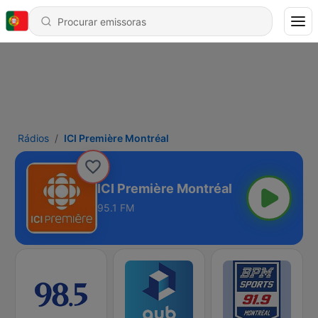
Rádios
ICI Première Montréal
ICI Première Montréal
95.1 FM