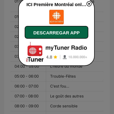
01:00 - 02:58
Plus on est de fous, plus
ICI Première Montréal online
on lit !
01:00 - 02:00
Aznavour... sur ma vie
02:00 - 03:00
Tricotées serrées
DESCARREGAR APP
02:58 - 03:00
Capsule linguistique
03:00 - 04:00
Les grands entretiens
03:00 - 05:00
Médium large
04:00 - 05:00
L'heure du monde
05:00 - 06:00
Trouble-Fêtes
06:00 - 07:00
C'est fou...
07:00 - 08:00
Le goût des autres
08:00 - 09:00
Corde sensible