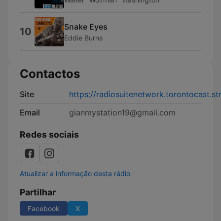
Snake Eyes
10
Eddie Burns
Contactos
Site
https://radiosuitenetwork.torontocast.s
Email
gianmystation19@gmail.com
Redes sociais
Atualizar a informação desta rádio
Partilhar
Facebook
X