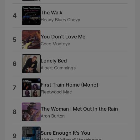
The Walk
4
Heavy Blues Chevy
You Don't Love Me
5
Coco Montoya
Lonely Bed
6
Albert Cummings
First Train Home (Mono)
7
Fleetwood Mac
The Woman I Met Out In the Rain
8
Aron Burton
Sure Enough It's You
9
Walter "Wolfman" Washington