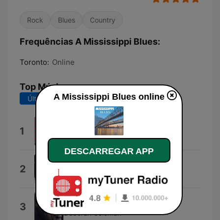
Rock
Blues
Country
Frequências A Mississippi Blues:
Toronto:
Online
Top Músicas
A Mississippi Blues online
Últimos 7 dias
Últimos 30 dias
Late Night City Blues
1
The Chris Cain Band
DESCARREGAR APP
Serious
2
Bernard Allison
Another Hoping Fool
3
Deborah Coleman