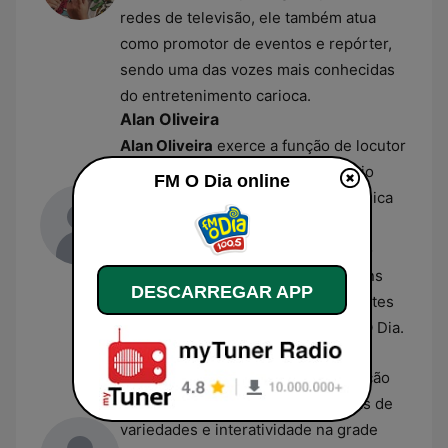
redes de televisão, ele também atua
como promotor de eventos e repórter,
sendo uma das vozes mais conhecidas
do entretenimento carioca.
Alan Oliveira
Alan Oliveira
exerce a função de locutor
na rádio, liderando faixas de horário
FM O Dia online
voltadas ao entretenimento e à música
popular. Com uma carreira que
ultrapassa duas décadas no cenário
radiofônico, ele acumulou passagens
DESCARREGAR APP
por outras estações importantes antes
de se consolidar na equipe da FM O Dia.
Dinho
Dinho
iniciou sua trajetória na estação
em 2025 para comandar programas de
variedades e interatividade na grade