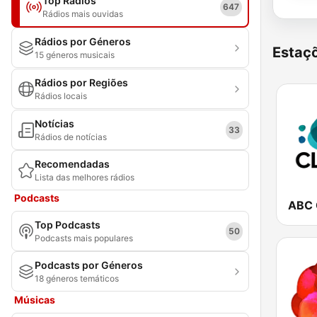
Top Rádios
647
Rádios mais ouvidas
Rádios por Géneros
Estaçõ
15 géneros musicais
Rádios por Regiões
Rádios locais
Notícias
33
Rádios de notícias
Recomendadas
Lista das melhores rádios
Podcasts
ABC 
Top Podcasts
50
Podcasts mais populares
Podcasts por Géneros
18 géneros temáticos
Músicas