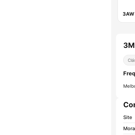
3AW 
3M
Clá
Fre
Melb
Co
Site
Mora