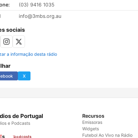
fone:
(03) 9416 1035
l
info@3mbs.org.au
s sociais
izar a informação desta rádio
ilhar
cebook
X
dios de Portugal
Recursos
Emissoras
ios e Podcasts
Widgets
Futebol Ao Vivo na Rádio