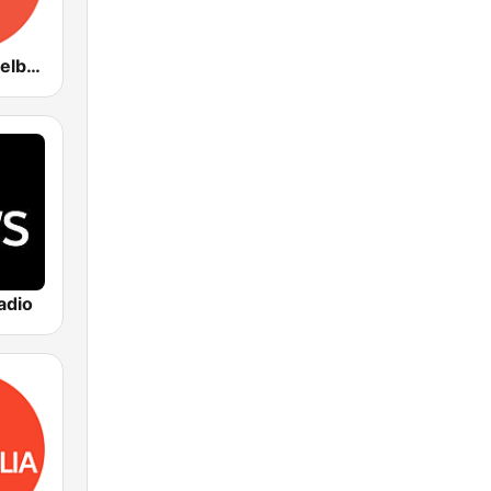
ABC Radio Melbourne
adio