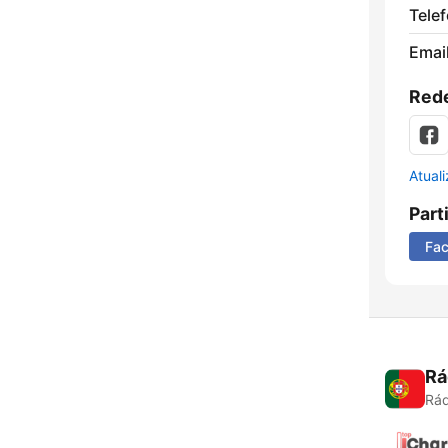
Tele
Emai
Rede
Atual
Part
Fa
Rá
Rád